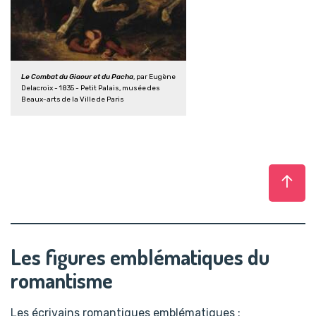
Le Combat du Giaour et du Pacha
, par Eugène
Delacroix - 1835 - Petit Palais, musée des
Beaux-arts de la Ville de Paris
Haut
Les figures emblématiques du
romantisme
Les écrivains romantiques emblématiques :