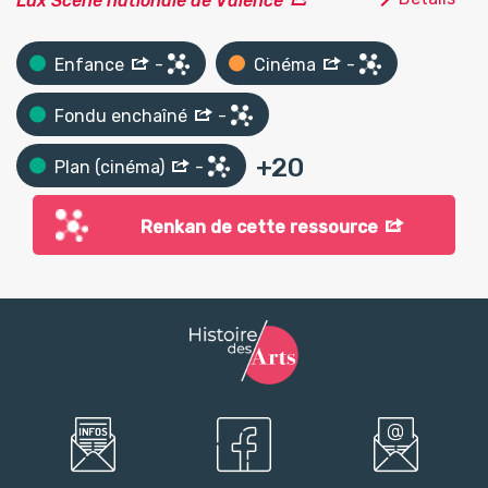
Lux Scène nationale de Valence
Enfance
-
Cinéma
-
Fondu enchaîné
-
+
20
Plan (cinéma)
-
Renkan de cette ressource