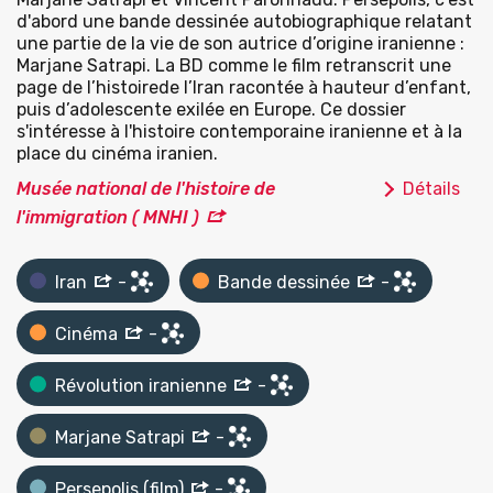
d'abord une bande dessinée autobiographique relatant
une partie de la vie de son autrice d’origine iranienne :
Marjane Satrapi. La BD comme le film retranscrit une
page de l’histoirede l’Iran racontée à hauteur d’enfant,
puis d’adolescente exilée en Europe. Ce dossier
s'intéresse à l'histoire contemporaine iranienne et à la
place du cinéma iranien.
Musée national de l'histoire de
Détails
l'immigration ( MNHI )
Iran
-
Bande dessinée
-
Cinéma
-
Révolution iranienne
-
Marjane Satrapi
-
Persepolis (film)
-