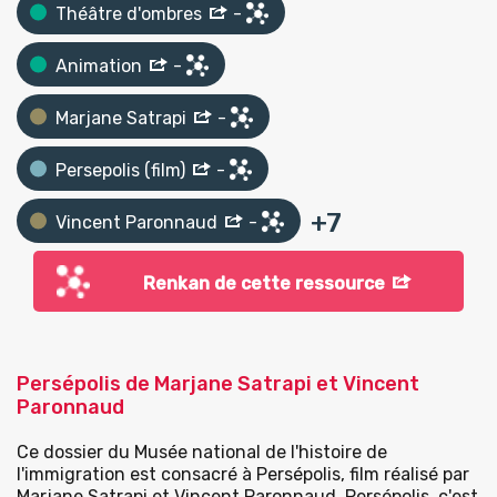
Théâtre d'ombres
-
Animation
-
Marjane Satrapi
-
Persepolis (film)
-
+
7
Vincent Paronnaud
-
Renkan de cette ressource
Persépolis de Marjane Satrapi et Vincent
Paronnaud
Ce dossier du Musée national de l'histoire de
l'immigration est consacré à Persépolis, film réalisé par
Marjane Satrapi et Vincent Paronnaud. Persépolis, c'est