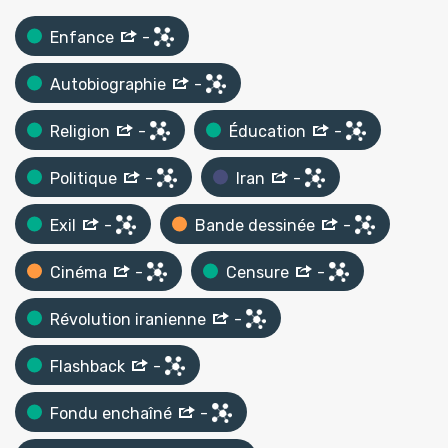
Enfance
-
Autobiographie
-
Religion
-
Éducation
-
Politique
-
Iran
-
Exil
-
Bande dessinée
-
Cinéma
-
Censure
-
Révolution iranienne
-
Flashback
-
Fondu enchaîné
-