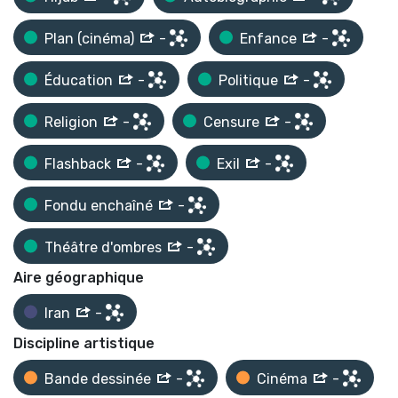
Plan (cinéma)
-
Enfance
-
Éducation
-
Politique
-
Religion
-
Censure
-
Flashback
-
Exil
-
Fondu enchaîné
-
Théâtre d'ombres
-
Aire géographique
Iran
-
Discipline artistique
Bande dessinée
-
Cinéma
-