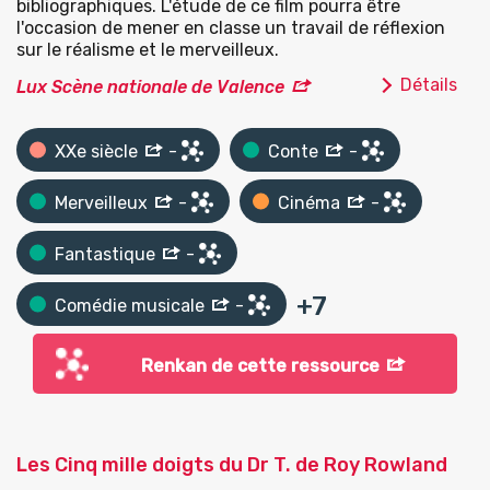
bibliographiques. L'étude de ce film pourra être
l'occasion de mener en classe un travail de réflexion
sur le réalisme et le merveilleux.
Détails
Lux Scène nationale de Valence
XXe siècle
-
Conte
-
Merveilleux
-
Cinéma
-
Fantastique
-
+
7
Comédie musicale
-
Renkan de cette ressource
Les Cinq mille doigts du Dr T. de Roy Rowland