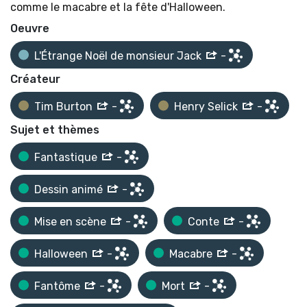
comme le macabre et la fête d'Halloween.
Oeuvre
L'Étrange Noël de monsieur Jack
-
Créateur
Tim Burton
-
Henry Selick
-
Sujet et thèmes
Fantastique
-
Dessin animé
-
Mise en scène
-
Conte
-
Halloween
-
Macabre
-
Fantôme
-
Mort
-