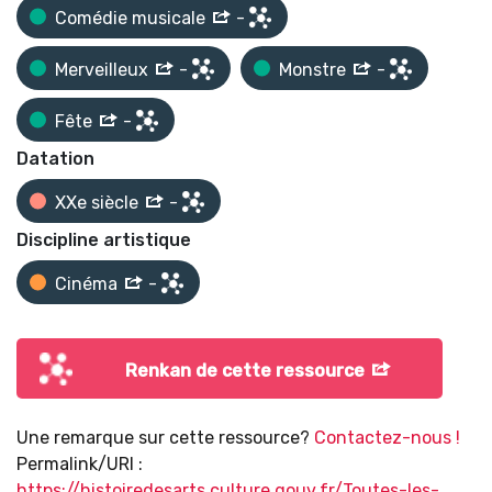
Comédie musicale
-
Merveilleux
-
Monstre
-
Fête
-
Datation
XXe siècle
-
Discipline artistique
Cinéma
-
Renkan de cette ressource
Une remarque sur cette ressource?
Contactez-nous !
Permalink/URI :
https://histoiredesarts.culture.gouv.fr/Toutes-les-