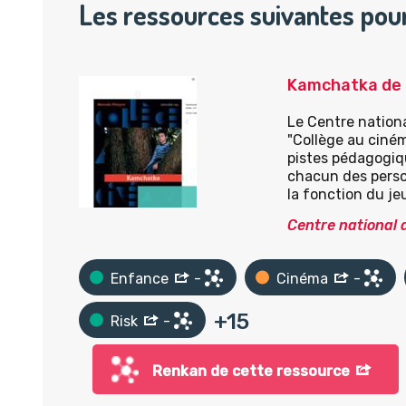
Les ressources suivantes pou
Kamchatka de 
Le Centre nationa
"Collège au ciném
pistes pédagogiqu
chacun des person
la fonction du je
Centre national 
Enfance
-
Cinéma
-
+
15
Risk
-
Renkan de cette ressource