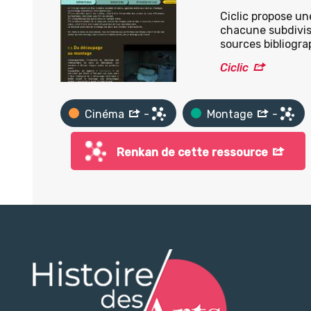
Ciclic propose une
chacune subdivis
sources bibliogr
Ciclic
Cinéma
-
Montage
-
Renkan de cette ressource