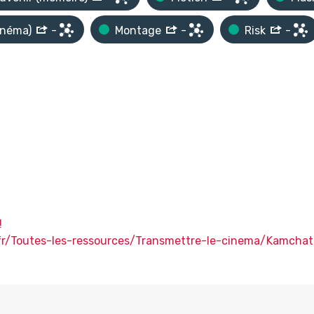
inéma)
-
Montage
-
Risk
-
!
uv.fr/Toutes-les-ressources/Transmettre-le-cinema/Kamcha