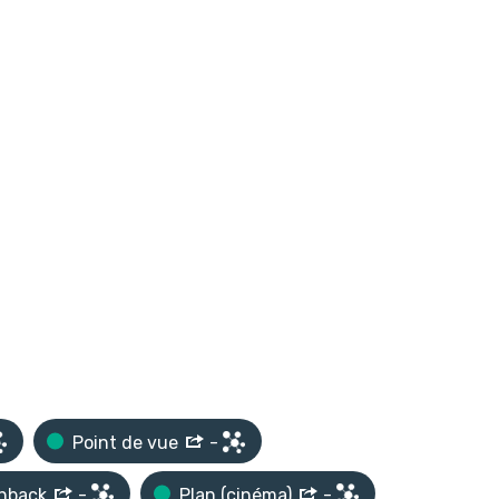
Point de vue
-
shback
-
Plan (cinéma)
-