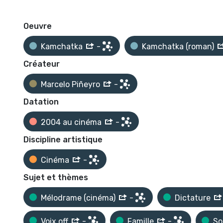
Oeuvre
Kamchatka
-
Kamchatka (roman)
Créateur
Marcelo Piñeyro
-
Datation
2004 au cinéma
-
Discipline artistique
Cinéma
-
Sujet et thèmes
Mélodrame (cinéma)
-
Dictature
Voix off
-
Famille
-
So