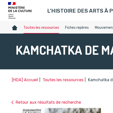
Gestion de vos préférences sur les témoins de connexion (c
L'HISTOIRE DES ARTS À P
Accueil
Toutes les ressources
Fiches repères
Mouvement
KAMCHATKA DE M
[HDA] Accueil
Toutes les ressources
Kamchatka de
Retour aux résultats de recherche