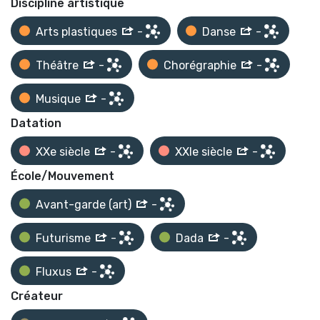
Discipline artistique
Arts plastiques
-
Danse
-
Théâtre
-
Chorégraphie
-
Musique
-
Datation
XXe siècle
-
XXIe siècle
-
École/Mouvement
Avant-garde (art)
-
Futurisme
-
Dada
-
Fluxus
-
Créateur