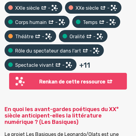
XXIe siècle
-
XXe siècle
-
Corps humain
-
Temps
-
Théâtre
-
Oralité
-
Rôle du spectateur dans l'art
-
+
11
Spectacle vivant
-
Renkan de cette ressource
En quoi les avant-gardes poétiques du XX°
siècle anticipent-elles la littérature
numérique ? (Les Basiques)
Le projet Les Basiques de Leonardo/Olats est une