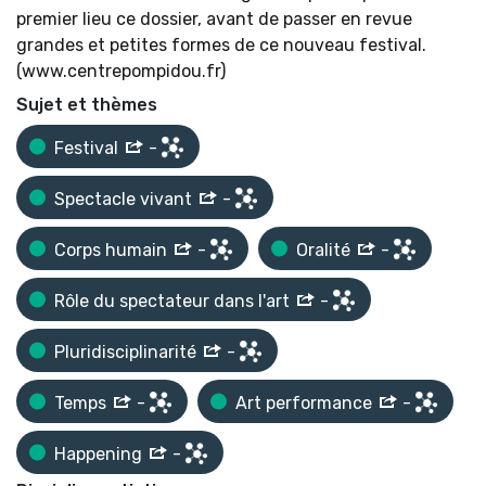
premier lieu ce dossier, avant de passer en revue
grandes et petites formes de ce nouveau festival.
(www.centrepompidou.fr)
Sujet et thèmes
Festival
-
Spectacle vivant
-
Corps humain
-
Oralité
-
Rôle du spectateur dans l'art
-
Pluridisciplinarité
-
Temps
-
Art performance
-
Happening
-