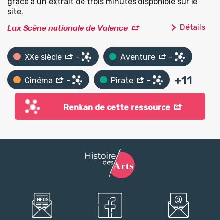
grâce à un extrait de trois minutes disponible sur le
site.
Détails
Lux Scène nationale de Valence
XXe siècle
-
Aventure
-
+
11
Cinéma
-
Pirate
-
Renkan de cette ressource