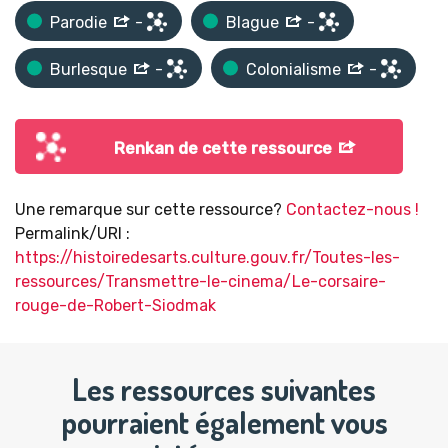
Parodie
-
Blague
-
Burlesque
-
Colonialisme
-
Renkan de cette ressource
Une remarque sur cette ressource?
Contactez-nous !
Permalink/URI :
https://histoiredesarts.culture.gouv.fr/Toutes-les-
ressources/Transmettre-le-cinema/Le-corsaire-
rouge-de-Robert-Siodmak
Les ressources suivantes
pourraient également vous