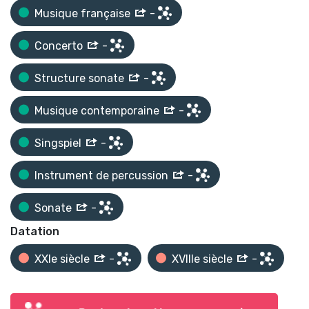
Musique française
-
Concerto
-
Structure sonate
-
Musique contemporaine
-
Singspiel
-
Instrument de percussion
-
Sonate
-
Datation
XXIe siècle
-
XVIIIe siècle
-