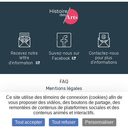
Recevez notre
Suivez-nous sur
Contactez-nous
lettre
pour plus
Facebook
d'informations
d'information
FAQ
Mentions légales
Accessibilité : partiellement conforme
Ce site utilise des témoins de connexion (cookies) afin de
Nos affiches
vous proposer des vidéos, des boutons de partage, des
remontées de contenus de plateformes sociales et des
Nos flux RSS
contenus animés et interactifs.
Plan du site
Tout accepter
Tout refuser
Personnaliser
© Ministère de la Culture