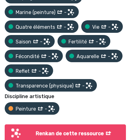
Marine (peinture)
-
Quatre éléments
-
Vie
-
Saison
-
Fertilité
-
Fécondité
-
Aquarelle
-
Reflet
-
Transparence (physique)
-
Discipline artistique
Peinture
-
Renkan de cette ressource