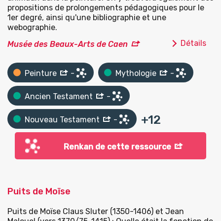
propositions de prolongements pédagogiques pour le
1er degré, ainsi qu'une bibliographie et une
webographie.
Détails
Musée des Beaux-Arts de Caen
Peinture
-
Mythologie
-
Ancien Testament
-
+
12
Nouveau Testament
-
Renkan de cette ressource
Puits de Moïse
Puits de Moïse Claus Sluter (1350-1406) et Jean