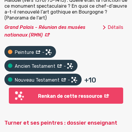
Malouel (vers 1370/75-1415) : Quelle était la fonction de
ce monument spectaculaire ? En quoi ce chef-d’œuvre
a-t-il renouvelé l’art gothique en Bourgogne ?
(Panorama de l'art)
Grand Palais - Réunion des musées
Détails
nationaux (RMN)
Peinture
-
Ancien Testament
-
+
10
Nouveau Testament
-
Renkan de cette ressource
Turner et ses peintres : dossier enseignant