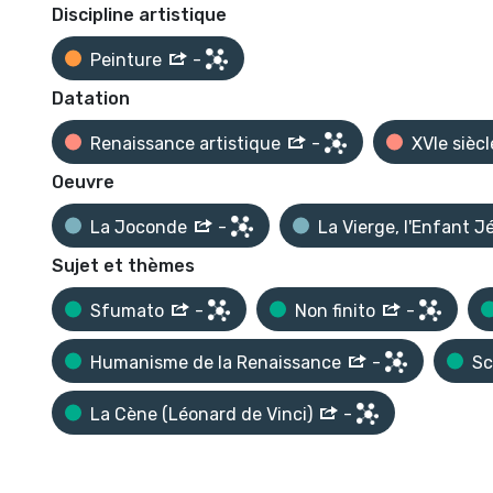
Discipline artistique
Peinture
-
Datation
Renaissance artistique
-
XVIe siècl
Oeuvre
La Joconde
-
La Vierge, l'Enfant J
Sujet et thèmes
Sfumato
-
Non finito
-
Humanisme de la Renaissance
-
Sc
La Cène (Léonard de Vinci)
-