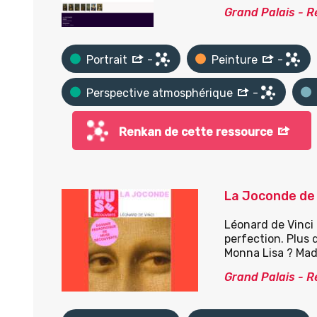
Grand Palais - 
Portrait
-
Peinture
-
Perspective atmosphérique
-
Renkan de cette ressource
La Joconde de 
Léonard de Vinci 
perfection. Plus 
Monna Lisa ? Mada
Grand Palais - 