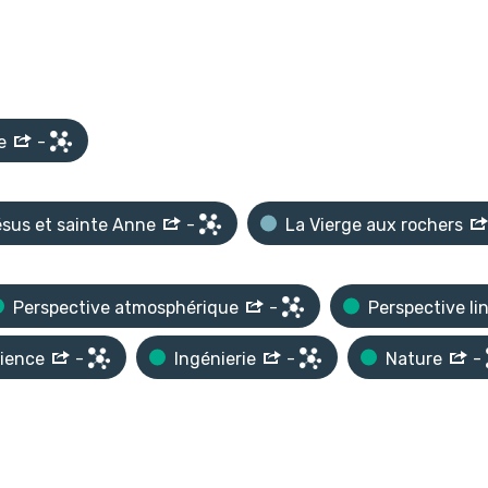
e
-
ésus et sainte Anne
-
La Vierge aux rochers
Perspective atmosphérique
-
Perspective li
ience
-
Ingénierie
-
Nature
-