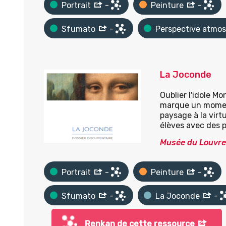
Portrait
-
Peinture
-
Sfumato
-
Perspective atmo
La Joconde
Oublier l'idole M
marque un moment 
paysage à la virt
élèves avec des p
Musée du Louvre
Portrait
-
Peinture
-
Sfumato
-
La Joconde
-
Renkan de cette ressource