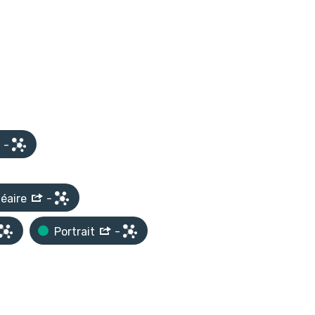
-
néaire
-
Portrait
-