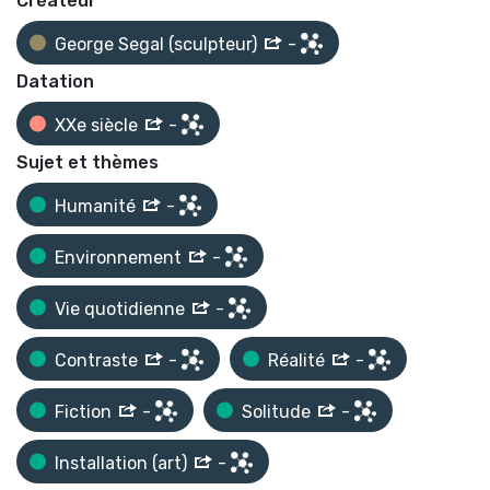
Créateur
George Segal (sculpteur)
-
Datation
XXe siècle
-
Sujet et thèmes
Humanité
-
Environnement
-
Vie quotidienne
-
Contraste
-
Réalité
-
Fiction
-
Solitude
-
Installation (art)
-