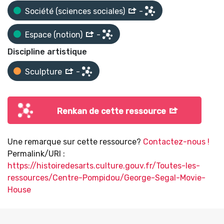
Société (sciences sociales)
-
Espace (notion)
-
Discipline artistique
Sculpture
-
Renkan de cette ressource
Une remarque sur cette ressource?
Contactez-nous !
Permalink/URI :
https://histoiredesarts.culture.gouv.fr/Toutes-les-
ressources/Centre-Pompidou/George-Segal-Movie-
House