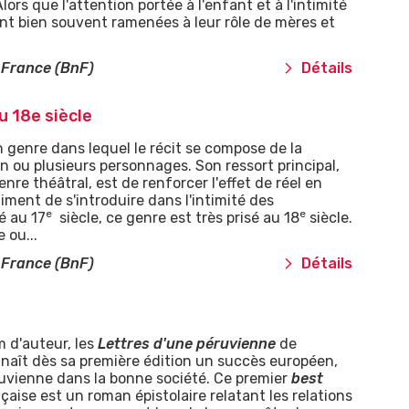
ors que l'attention portée à l'enfant et à l'intimité
nt bien souvent ramenées à leur rôle de mères et
 France (BnF)
Détails
u 18e siècle
n genre dans lequel le récit se compose de la
n ou plusieurs personnages. Son ressort principal,
enre théâtral, est de renforcer l'effet de réel en
iment de s'introduire dans l'intimité des
e
e
é au 17
siècle, ce genre est très prisé au 18
siècle.
 ou...
 France (BnF)
Détails
m d'auteur, les
Lettres d'une péruvienne
de
naît dès sa première édition un succès européen,
vienne dans la bonne société. Ce premier
best
nçaise est un roman épistolaire relatant les relations