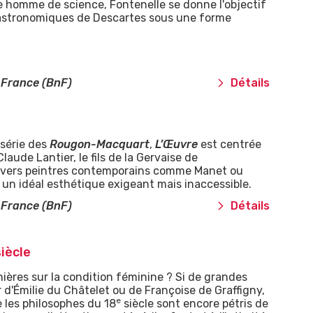
e homme de science, Fontenelle se donne l'objectif
s astronomiques de Descartes sous une forme
 France (BnF)
Détails
série des
Rougon-Macquart
,
L’Œuvre
est centrée
aude Lantier, le fils de la Gervaise de
 divers peintres contemporains comme Manet ou
 un idéal esthétique exigeant mais inaccessible.
 France (BnF)
Détails
iècle
ières sur la condition féminine
? Si de grandes
r d'Émilie du Châtelet ou de Françoise de Graffigny,
e
 les philosophes du 18
siècle sont encore pétris de