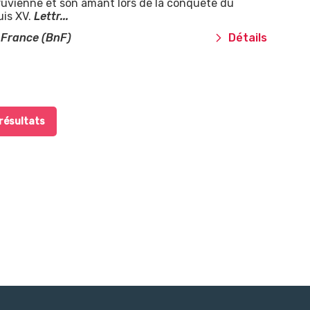
uvienne et son amant lors de la conquête du
uis XV.
Lettr...
 France (BnF)
Détails
 résultats